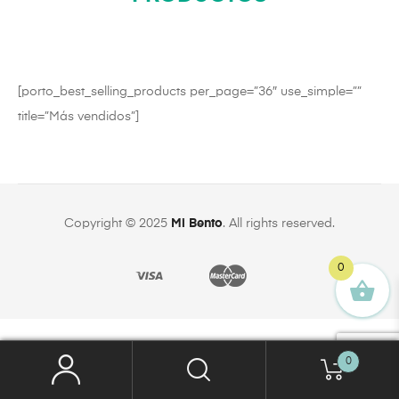
[porto_best_selling_products per_page=”36″ use_simple=””
title=”Más vendidos”]
Copyright © 2025
Mi Bento
. All rights reserved.
0
0